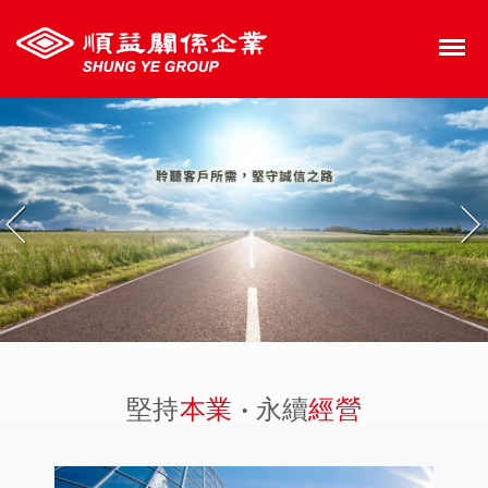
裕益汽車股份有限公司
M
堅持
本業
‧ 永續
經營