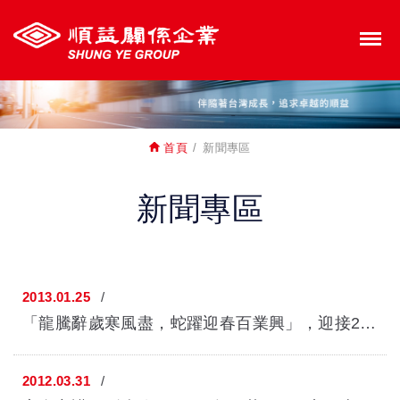
裕益汽車股份有限公司
M
首頁
新聞專區
新聞專區
2013.01.25
「龍騰辭歲寒風盡，蛇躍迎春百業興」，迎接2013癸巳新的一年，順益關係企...
2012.03.31